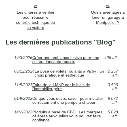
Les critères à vérifier
Quels avantages à
pour réussir le
louer un garage à
contrôle technique de
Montpellier ?
sa voiture
Les dernières publications "Blog"
14/3/2026
Créer une ambiance festive pour une
496 aff.
soirée dansante réussie
06/12/2024
La pose de volets roulants à Vichy : un
2 257
choix pratique et esthétique
aff.
31/5/2023
Faire de la LMNP par le biais de
3 593
l’immobilier géré
aff.
01/9/2022
Ce que vous devez savoir pour installer
6 072
correctement une pompe à chaleur
aff.
14/2/2022
Produits à base de CBD : Les marques
5 098
célèbres auxquelles vous pouvez faire
aff.
confiance