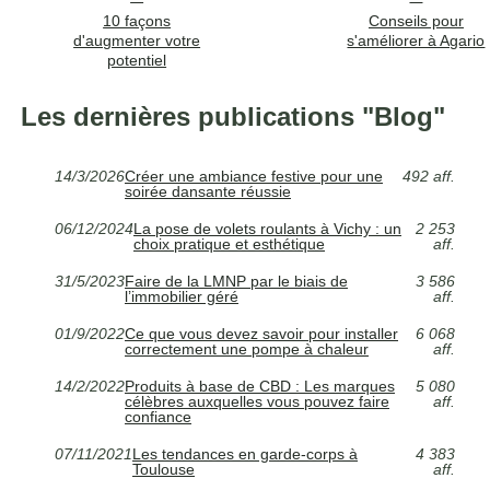
10 façons
Conseils pour
d'augmenter votre
s'améliorer à Agario
potentiel
Les dernières publications "Blog"
14/3/2026
Créer une ambiance festive pour une
492 aff.
soirée dansante réussie
06/12/2024
La pose de volets roulants à Vichy : un
2 253
choix pratique et esthétique
aff.
31/5/2023
Faire de la LMNP par le biais de
3 586
l’immobilier géré
aff.
01/9/2022
Ce que vous devez savoir pour installer
6 068
correctement une pompe à chaleur
aff.
14/2/2022
Produits à base de CBD : Les marques
5 080
célèbres auxquelles vous pouvez faire
aff.
confiance
07/11/2021
Les tendances en garde-corps à
4 383
Toulouse
aff.