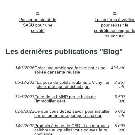
Passer au statut de
Les critères à vérifier
SASU pour une
pour réussir le
société
contrôle technique d
sa voiture
Les dernières publications "Blog"
14/3/2026
Créer une ambiance festive pour une
496 aff.
soirée dansante réussie
06/12/2024
La pose de volets roulants à Vichy : un
2 257
choix pratique et esthétique
aff.
31/5/2023
Faire de la LMNP par le biais de
3 593
l’immobilier géré
aff.
01/9/2022
Ce que vous devez savoir pour installer
6 072
correctement une pompe à chaleur
aff.
14/2/2022
Produits à base de CBD : Les marques
5 093
célèbres auxquelles vous pouvez faire
aff.
confiance